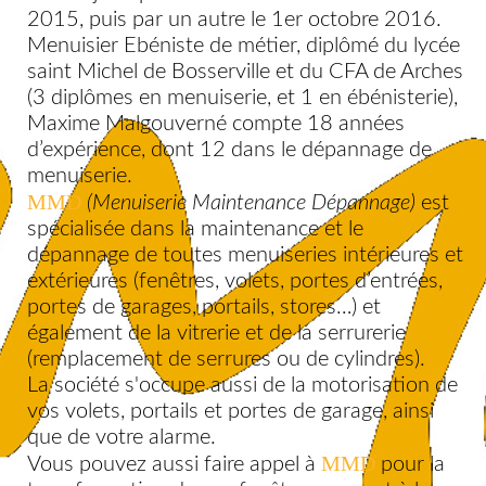
2015, puis par un autre le 1er octobre 2016.
Menuisier Ebéniste de métier, diplômé du lycée
saint Michel de Bosserville et du CFA de Arches
(3 diplômes en menuiserie, et 1 en ébénisterie),
Maxime Malgouverné compte 18 années
d’expérience, dont 12 dans le dépannage de
menuiserie.
MMD
(Menuiserie Maintenance Dépannage)
est
spécialisée dans la maintenance et le
dépannage de toutes menuiseries intérieures et
extérieures (fenêtres, volets, portes d’entrées,
portes de garages, portails, stores…) et
également de la vitrerie et de la serrurerie
(remplacement de serrures ou de cylindres).
La société s'occupe aussi de la motorisation de
vos volets, portails et portes de garage, ainsi
que de votre alarme.
MMD
Vous pouvez aussi faire appel à
pour la